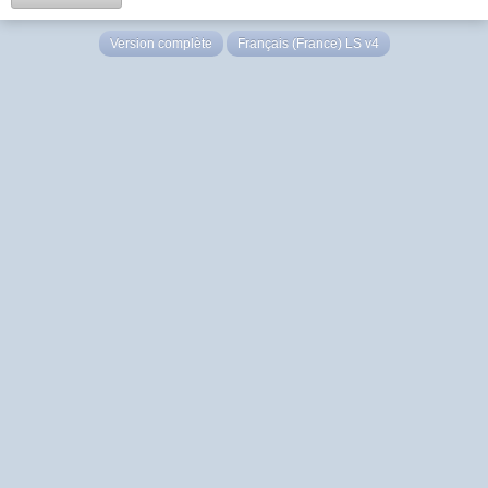
Version complète
Français (France) LS v4