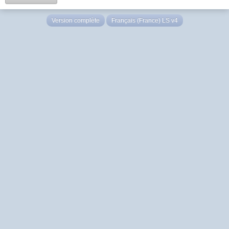
Version complète
Français (France) LS v4