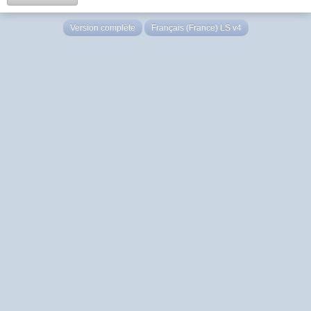
Version complète
Français (France) LS v4