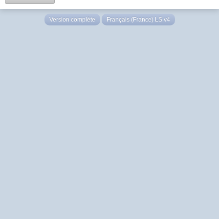
Version complète
Français (France) LS v4