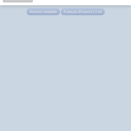
Version complète
Français (France) LS v4