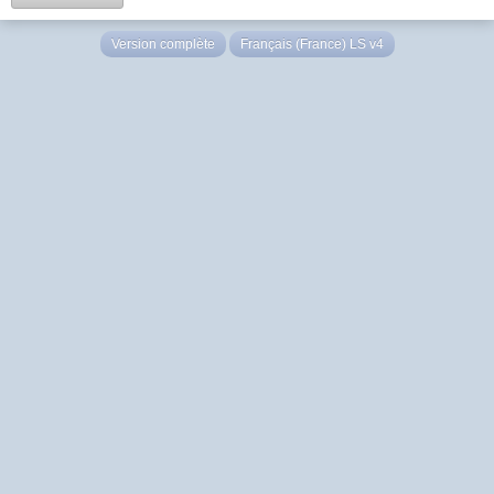
Version complète
Français (France) LS v4