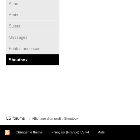
Aime
Amis
Sujets
Messages
Petites annonces
Shoutbox
→
LS forums
Affichage d'un profil : Shoutbox:
Changer le thème
Français (France) LS v4
Aide