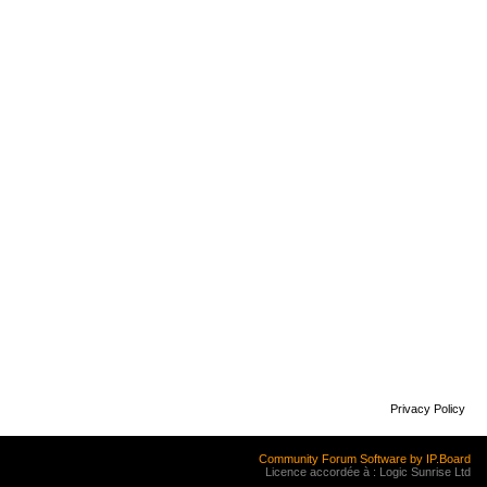
Privacy Policy
Community Forum Software by IP.Board
Licence accordée à : Logic Sunrise Ltd