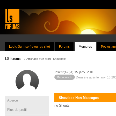
Logic-Sunrise (retour au site)
Forums
Membres
Petites a
→
LS forums
Affichage d'un profil : Shoutbox:
Inscrit(e) (le) 15 janv. 2010
Déconnecté
Dernière activité janv. 16 2
Shoutbox Non Messages
Aperçu
no Shouts
Flux du profil