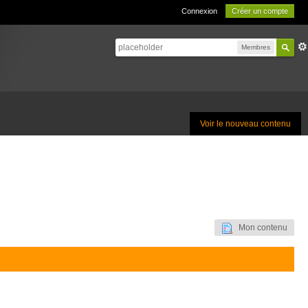
Connexion
Créer un compte
Membres
Voir le nouveau contenu
Mon contenu