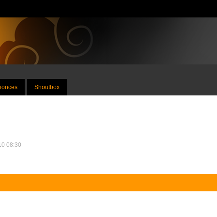
nnonces
Shoutbox
010 08:30