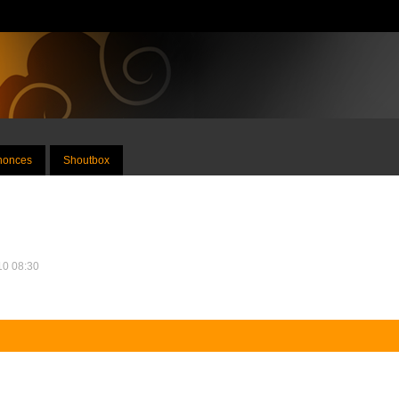
nnonces
Shoutbox
010 08:30