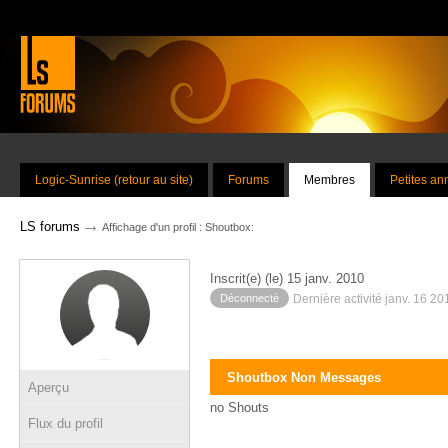
Logic-Sunrise (retour au site)
Forums
Membres
Petites a
→
LS forums
Affichage d'un profil : Shoutbox:
Inscrit(e) (le) 15 janv. 2010
Déconnecté
Dernière activité janv. 16 2
Shoutbox Non Messages
Aperçu
no Shouts
Flux du profil