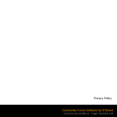
Privacy Policy
Community Forum Software by IP.Board
Licence accordée à : Logic Sunrise Ltd