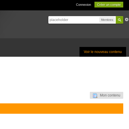
Connexion
Créer un compte
Membres
Voir le nouveau contenu
Mon contenu