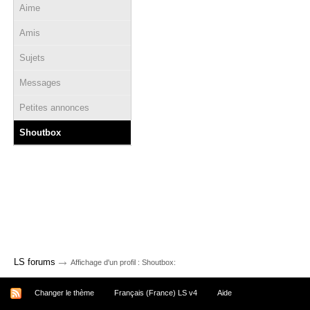
Aime
Amis
Sujets
Messages
Petites annonces
Shoutbox
→
LS forums
Affichage d'un profil : Shoutbox:
Changer le thème
Français (France) LS v4
Aide