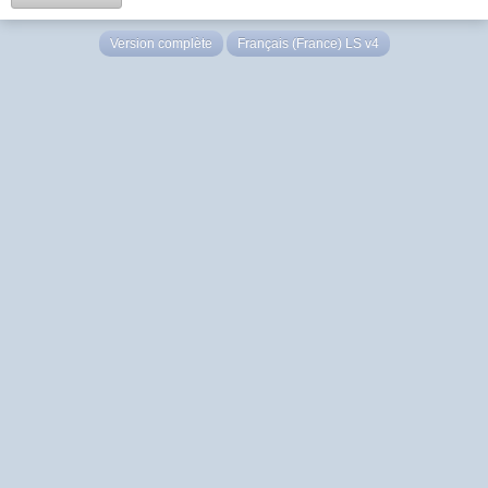
Version complète
Français (France) LS v4