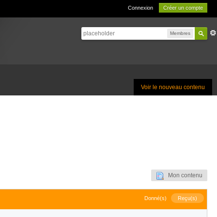
Connexion
Créer un compte
Membres
Voir le nouveau contenu
Mon contenu
Donné(s)
Reçu(s)