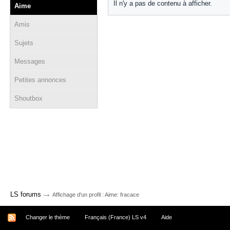
Il n'y a pas de contenu à afficher.
Aime
Amis
Sujets
Messages
Petites annonces
Shoutbox
→
LS forums
Affichage d'un profil : Aime: fracace
Changer le thème
Français (France) LS v4
Aide