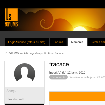
Logic-Sunrise (retour au site)
Forums
Membres
Petites a
→
LS forums
Affichage d'un profil : Aime: fracace
fracace
Inscrit(e) (le) 12 janv. 2010
Déconnecté
Dernière activité janv. 23 2
Aperçu
Flux du profil