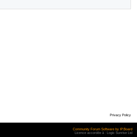
Privacy Policy
Community Forum Software by IP.Board
Licence accordée à : Logic Sunrise Ltd