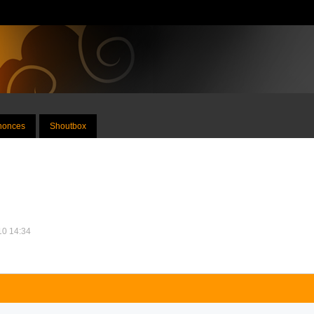
nnonces
Shoutbox
010 14:34