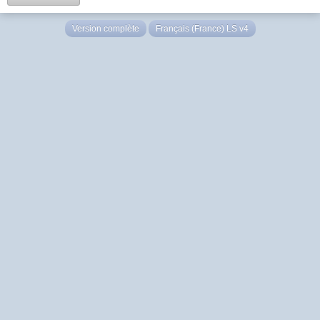
Version complète
Français (France) LS v4