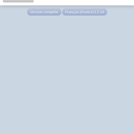
Version complète
Français (France) LS v4