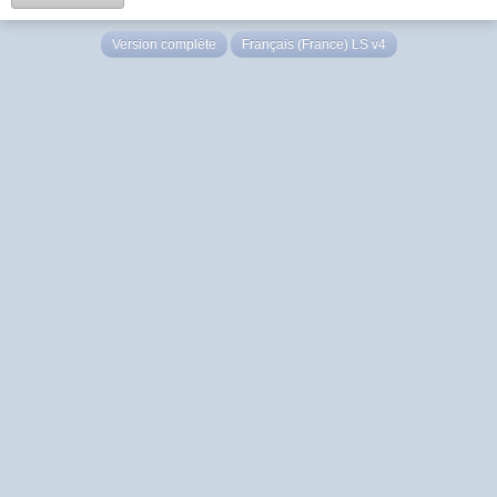
Version complète
Français (France) LS v4