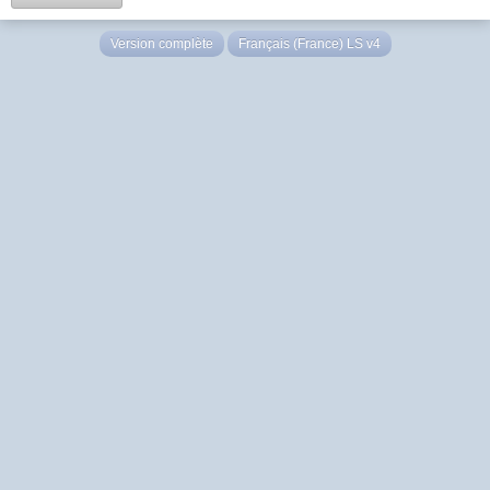
Version complète
Français (France) LS v4