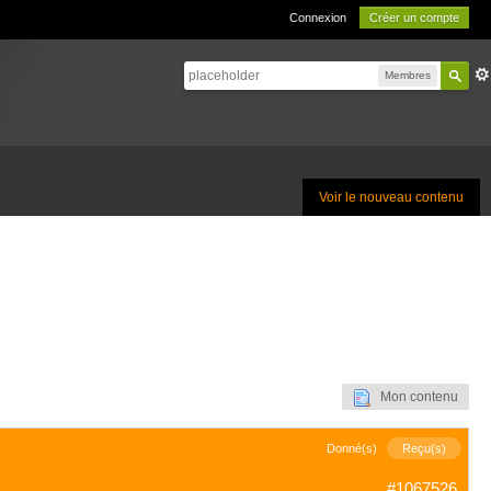
Connexion
Créer un compte
Membres
Voir le nouveau contenu
Mon contenu
Donné(s)
Reçu(s)
#1067526