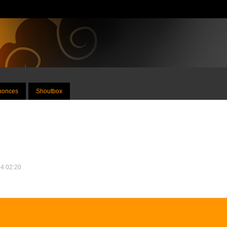
nnonces
Shoutbox
24 02:20