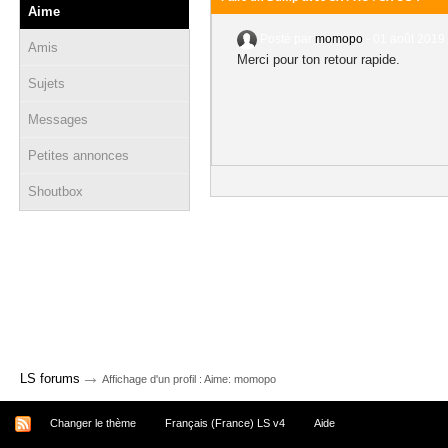
Aime
Posté par
momopo
-
01 août 2019 
Amis
Merci pour ton retour rapide.
Sujets
Messages
Petites annonces
Shoutbox
→
LS forums
Affichage d'un profil : Aime: momopo
Changer le thème
Français (France) LS v4
Aide