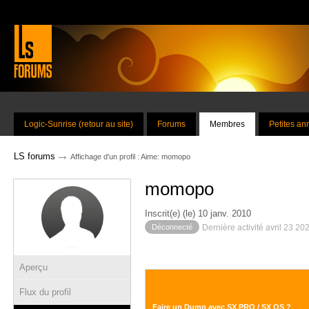
Logic-Sunrise (retour au site)
Forums
Membres
Petites a
→
LS forums
Affichage d'un profil : Aime: momopo
momopo
Inscrit(e) (le) 10 janv. 2010
Déconnecté
Dernière activité avril 23 20
Aperçu
Flux du profil
Faire un Dump avec SX PRO / SX OS ?