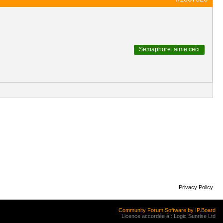
Semaphore.
aime ceci
Privacy Policy
Community Forum Software by IP.Board
Licence accordée à : Logic Sunrise Ltd