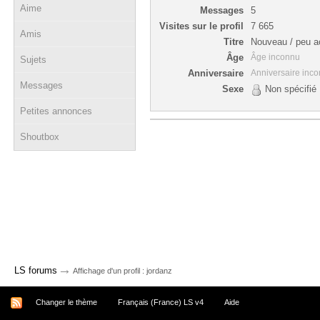
Aime
Messages
5
Visites sur le profil
7 665
Amis
Titre
Nouveau / peu ac
Âge
Âge inconnu
Sujets
Anniversaire
Anniversaire inc
Messages
Sexe
Non spécifié
Petites annonces
Shoutbox
→
LS forums
Affichage d'un profil : jordanz
Changer le thème
Français (France) LS v4
Aide