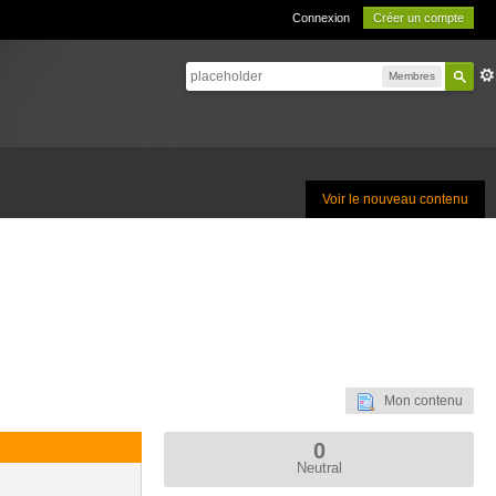
Connexion
Créer un compte
Membres
Voir le nouveau contenu
Mon contenu
0
Neutral