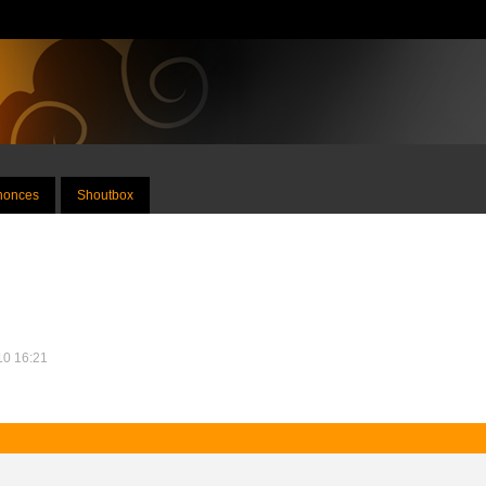
nnonces
Shoutbox
010 16:21