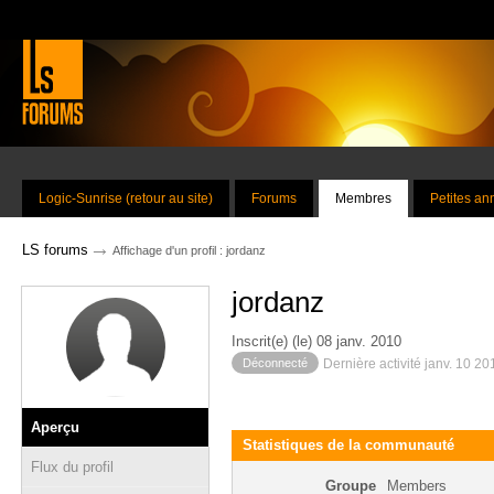
Logic-Sunrise (retour au site)
Forums
Membres
Petites a
→
LS forums
Affichage d'un profil : jordanz
jordanz
Inscrit(e) (le) 08 janv. 2010
Déconnecté
Dernière activité janv. 10 2
Aperçu
Statistiques de la communauté
Flux du profil
Groupe
Members