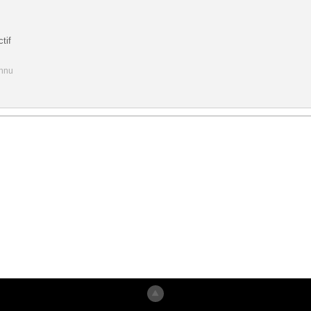
tif
onnu