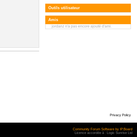
Outils utilisateur
Amis
jordanz n'a pas encore ajouté d'ami.
Privacy Policy
Community Forum Software by IP.Board
Licence accordée à : Logic Sunrise Ltd