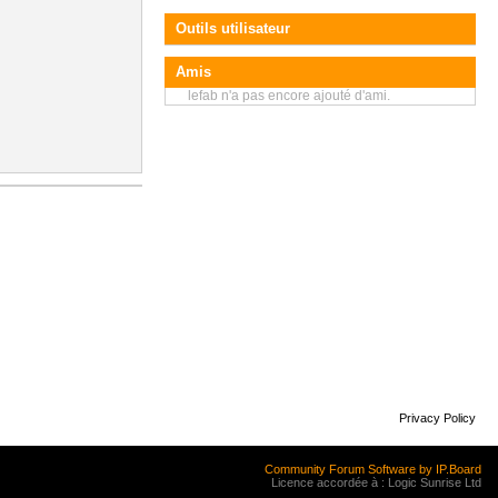
Outils utilisateur
Amis
lefab n'a pas encore ajouté d'ami.
Privacy Policy
Community Forum Software by IP.Board
Licence accordée à : Logic Sunrise Ltd