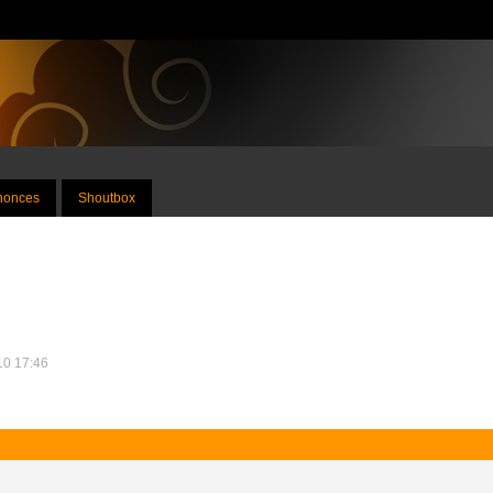
nnonces
Shoutbox
010 17:46