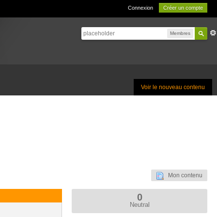
Connexion
Créer un compte
Membres
Voir le nouveau contenu
Mon contenu
0
Neutral