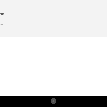
tif
onnu