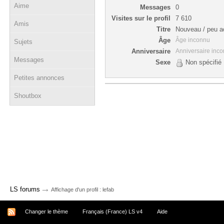
Aime
Messages
0
Visites sur le profil
7 610
Amis
Titre
Nouveau / peu ac
Âge
Âge inconnu
Sujets
Anniversaire
Anniversaire inc
Messages
Sexe
Non spécifié
Petites annonces
Shoutbox
→
LS forums
Affichage d'un profil : lefab
Changer le thème
Français (France) LS v4
Aide