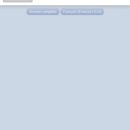
Version complète
Français (France) LS v4