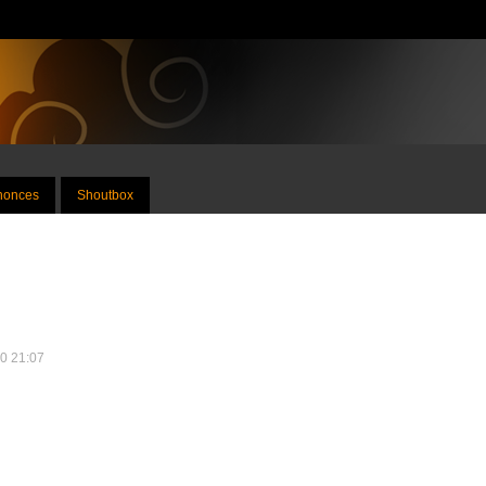
nnonces
Shoutbox
10 21:07