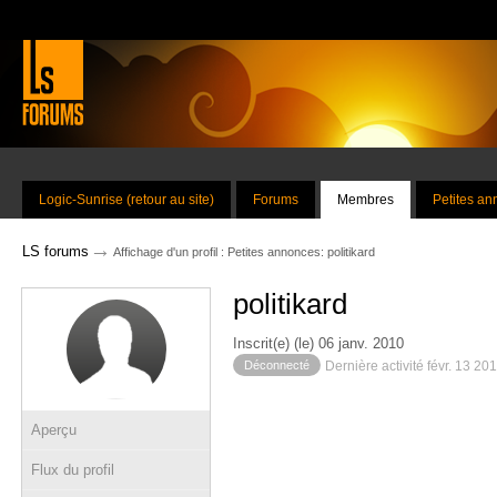
Logic-Sunrise (retour au site)
Forums
Membres
Petites a
→
LS forums
Affichage d'un profil : Petites annonces: politikard
politikard
Inscrit(e) (le) 06 janv. 2010
Déconnecté
Dernière activité févr. 13 20
Aperçu
Flux du profil