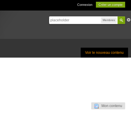
Connexion
Créer un compte
Membres
Voir le nouveau contenu
Mon contenu