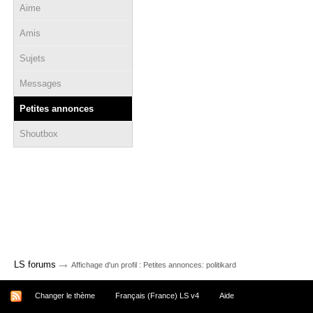
Aime
Amis
Sujets
Messages
Petites annonces
Shoutbox
→
LS forums
Affichage d'un profil : Petites annonces: politikard
Changer le thème
Français (France) LS v4
Aide