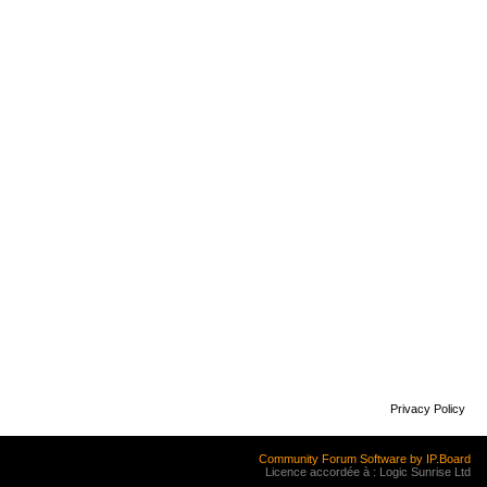
Privacy Policy
Community Forum Software by IP.Board
Licence accordée à : Logic Sunrise Ltd