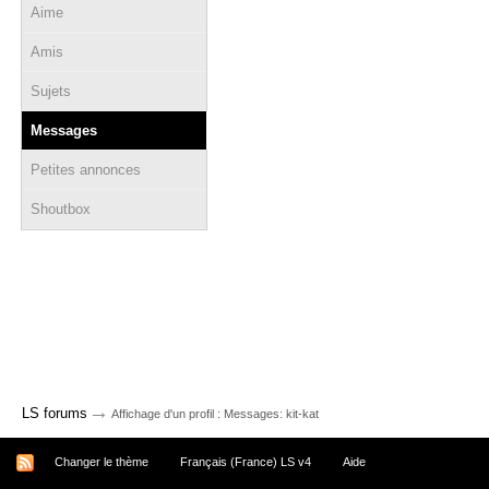
Aime
Amis
Sujets
Messages
Petites annonces
Shoutbox
→
LS forums
Affichage d'un profil : Messages: kit-kat
Changer le thème
Français (France) LS v4
Aide