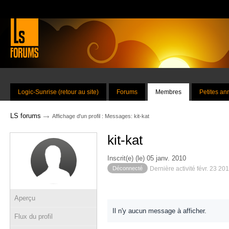
Logic-Sunrise (retour au site)
Forums
Membres
Petites a
→
LS forums
Affichage d'un profil : Messages: kit-kat
kit-kat
Inscrit(e) (le) 05 janv. 2010
Déconnecté
Dernière activité févr. 23 20
Aperçu
Il n'y aucun message à afficher.
Flux du profil