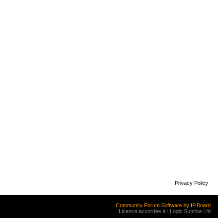
Privacy Policy
Community Forum Software by IP.Board
Licence accordée à : Logic Sunrise Ltd