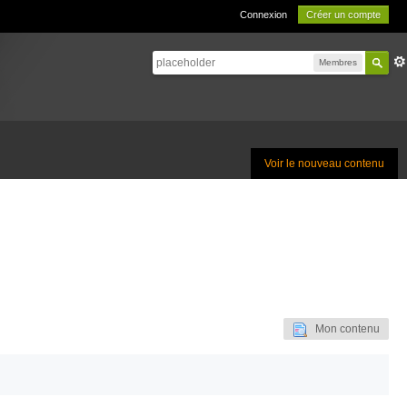
Connexion
Créer un compte
Membres
Voir le nouveau contenu
Mon contenu