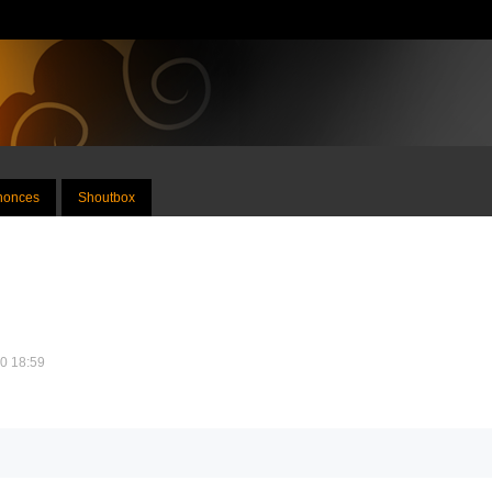
nnonces
Shoutbox
10 18:59