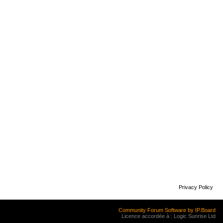
Privacy Policy
Community Forum Software by IP.Board
Licence accordée à : Logic Sunrise Ltd