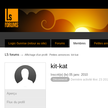
Logic-Sunrise (retour au site)
Forums
Membres
Petites a
→
LS forums
Affichage d'un profil : Petites annonces: kit-kat
kit-kat
Inscrit(e) (le) 05 janv. 2010
Déconnecté
Dernière activité févr. 23 20
Aperçu
Flux du profil