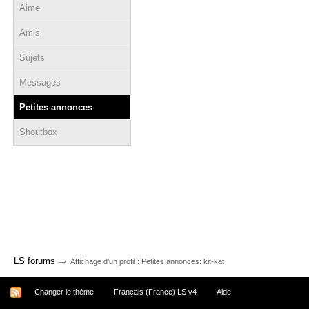
Aime
Amis
Sujets
Messages
Petites annonces
Shoutbox
→
LS forums
Affichage d'un profil : Petites annonces: kit-kat
Changer le thème
Français (France) LS v4
Aide