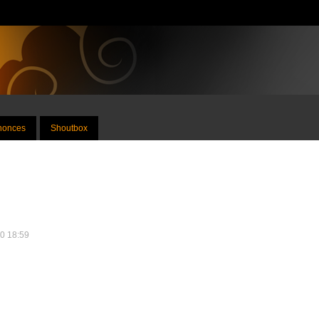
nnonces
Shoutbox
10 18:59