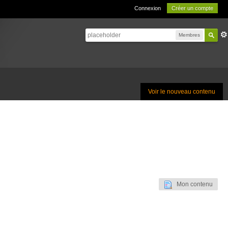
Connexion
Créer un compte
Membres
Voir le nouveau contenu
Mon contenu