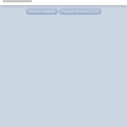
Version complète
Français (France) LS v4