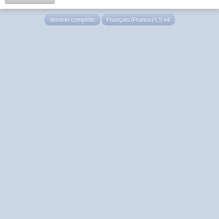
Version complète
Français (France) LS v4