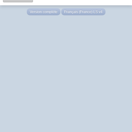
Version complète
Français (France) LS v4