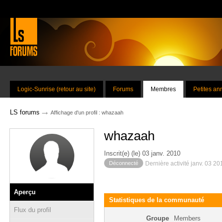
Logic-Sunrise (retour au site)
Forums
Membres
Petites a
→
LS forums
Affichage d'un profil : whazaah
whazaah
Inscrit(e) (le) 03 janv. 2010
Déconnecté
Dernière activité janv. 03 2
Aperçu
Statistiques de la communauté
Flux du profil
Groupe
Members