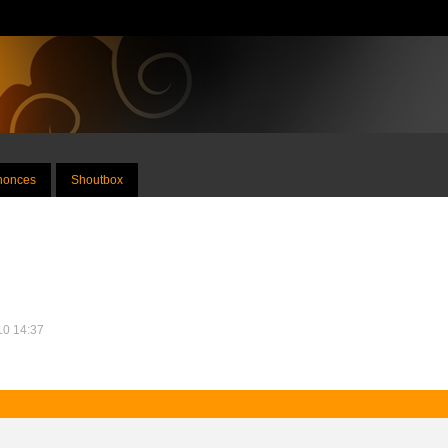
nnonces
Shoutbox
010 14:37