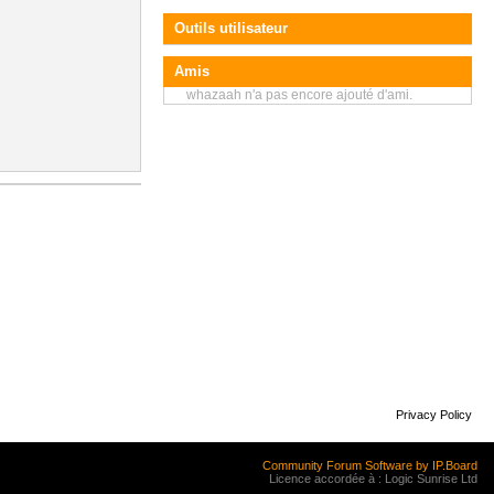
Outils utilisateur
Amis
whazaah n'a pas encore ajouté d'ami.
Privacy Policy
Community Forum Software by IP.Board
Licence accordée à : Logic Sunrise Ltd