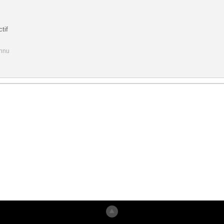
tif
onnu