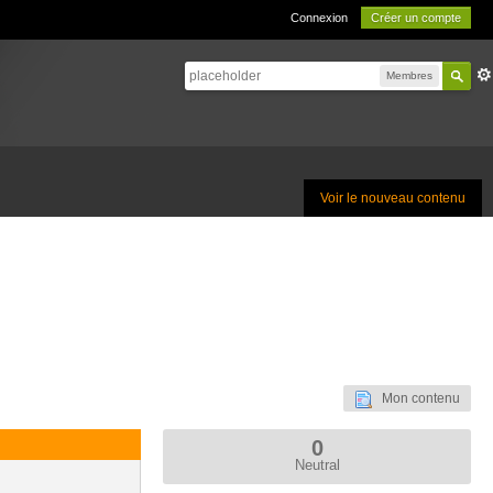
Connexion
Créer un compte
Membres
Voir le nouveau contenu
Mon contenu
0
Neutral