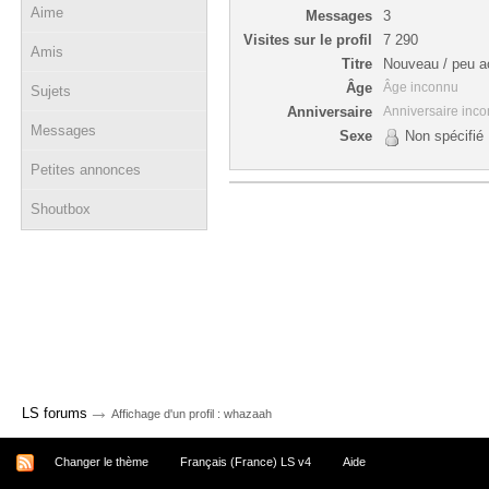
Aime
Messages
3
Visites sur le profil
7 290
Amis
Titre
Nouveau / peu ac
Âge
Âge inconnu
Sujets
Anniversaire
Anniversaire inc
Messages
Sexe
Non spécifié
Petites annonces
Shoutbox
→
LS forums
Affichage d'un profil : whazaah
Changer le thème
Français (France) LS v4
Aide