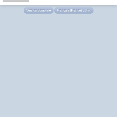
Version complète
Français (France) LS v4