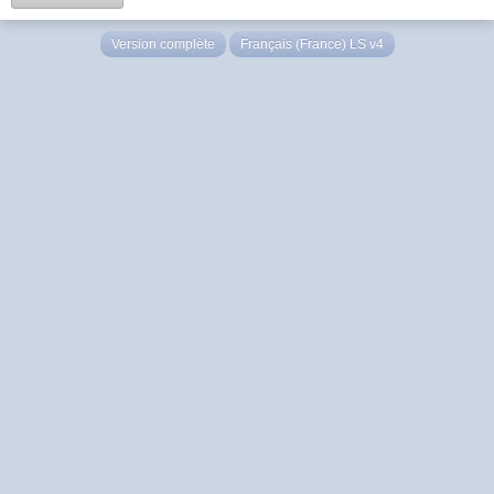
Version complète
Français (France) LS v4