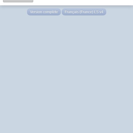
Version complète
Français (France) LS v4