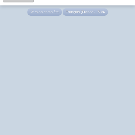
Version complète
Français (France) LS v4