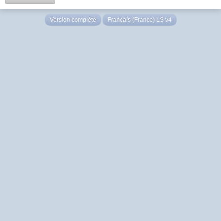
Version complète
Français (France) LS v4