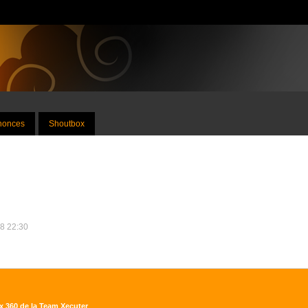
nnonces
Shoutbox
18 22:30
x 360 de la Team Xecuter