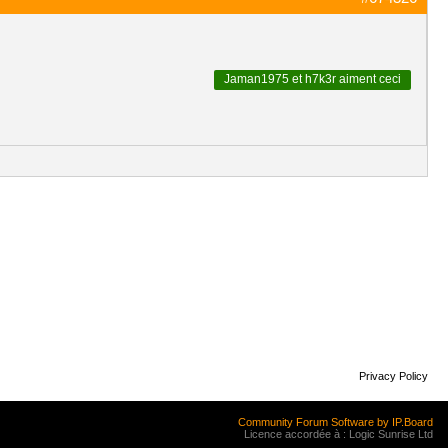
Jaman1975
et
h7k3r
aiment ceci
Privacy Policy
Community Forum Software by IP.Board
Licence accordée à : Logic Sunrise Ltd