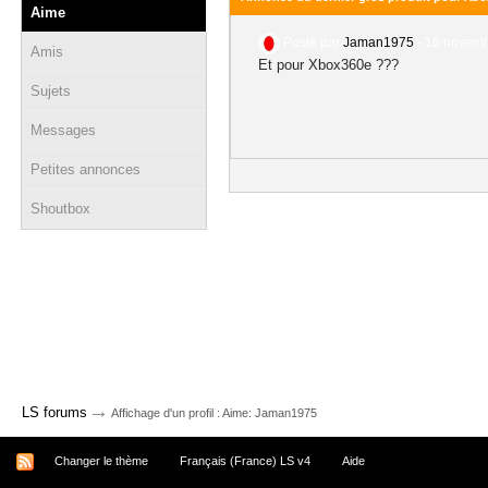
Aime
Posté par
Jaman1975
-
16 novemb
Amis
Et pour Xbox360e ???
Sujets
Messages
Petites annonces
Shoutbox
→
LS forums
Affichage d'un profil : Aime: Jaman1975
Changer le thème
Français (France) LS v4
Aide