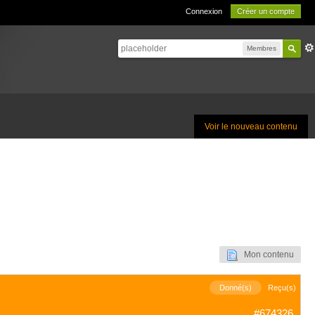
Connexion
Créer un compte
Membres
Voir le nouveau contenu
Mon contenu
Donné(s)
Reçu(s)
#674326