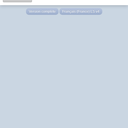
Version complète
Français (France) LS v4