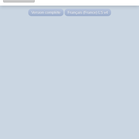
Version complète
Français (France) LS v4