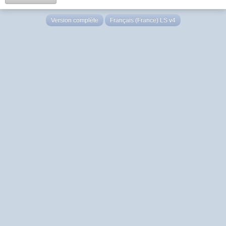
Version complète
Français (France) LS v4