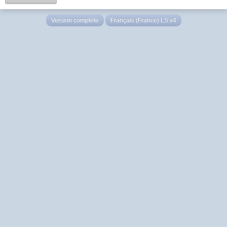
Version complète
Français (France) LS v4