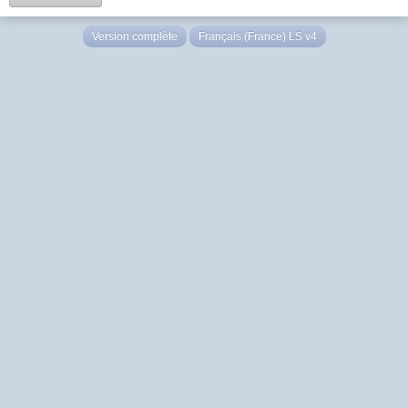
Version complète
Français (France) LS v4