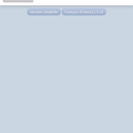
Version complète
Français (France) LS v4