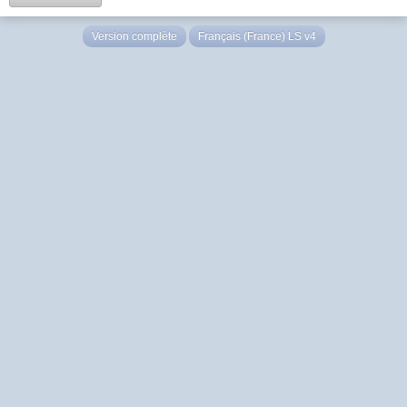
Version complète
Français (France) LS v4