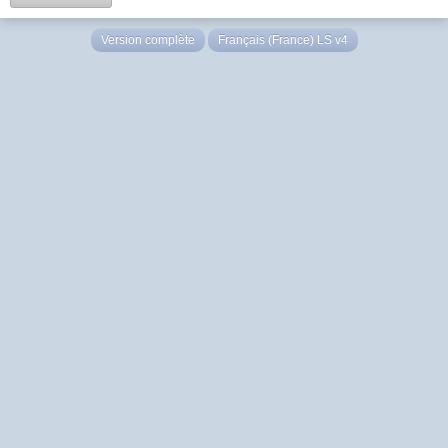
Version complète
Français (France) LS v4