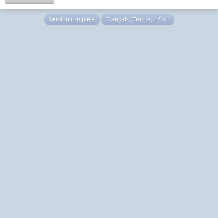
Version complète
Français (France) LS v4