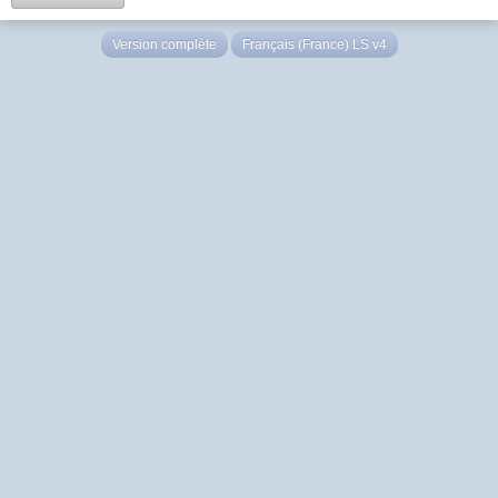
Version complète
Français (France) LS v4