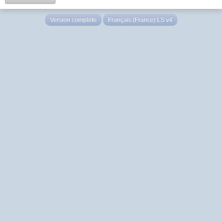
Version complète
Français (France) LS v4