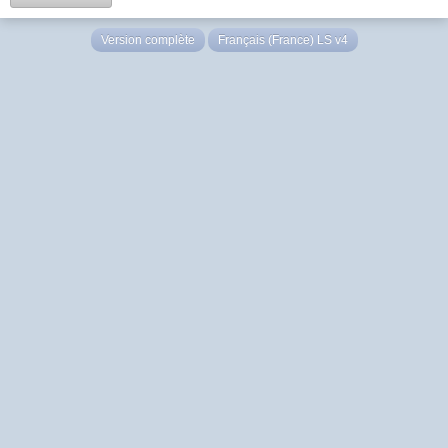
Version complète
Français (France) LS v4