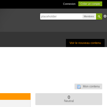
Connexion
Créer un compte
Membres
Voir le nouveau contenu
Mon contenu
0
Neutral