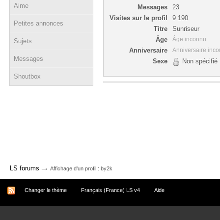
Aime
Messages
23
Visites sur le profil
9 190
Petites annonces
Titre
Sunriseur
Âge
Âge inconnu
Sujets
Anniversaire
Anniversaire inc
Messages
Sexe
Non spécifié
Shoutbox
→
LS forums
Affichage d'un profil : by2k
Changer le thème
Français (France) LS v4
Aide