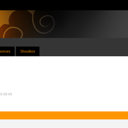
nnonces
Shoutbox
19 09:49