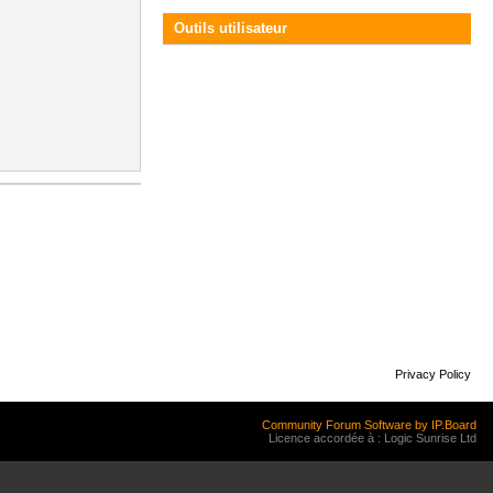
Outils utilisateur
Privacy Policy
Community Forum Software by IP.Board
Licence accordée à : Logic Sunrise Ltd