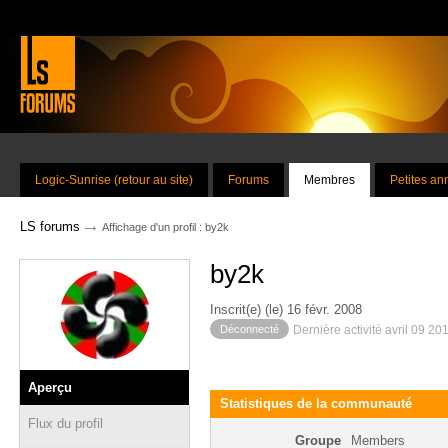
Logic-Sunrise (retour au site)
Forums
Membres
Petites a
→
LS forums
Affichage d'un profil : by2k
by2k
Inscrit(e) (le) 16 févr. 2008
Déconnecté
Dernière activité avril 09 20
Aperçu
Statistiques de la communauté
Flux du profil
Groupe
Members