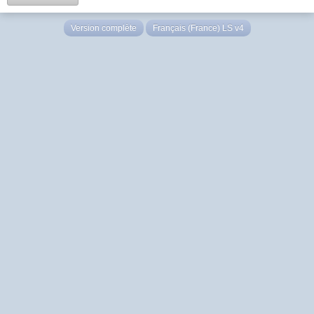
Version complète
Français (France) LS v4