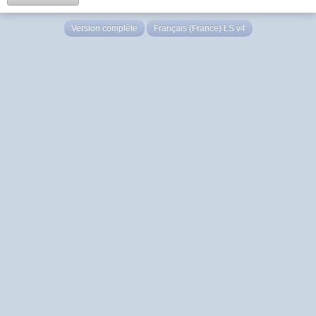
Version complète
Français (France) LS v4