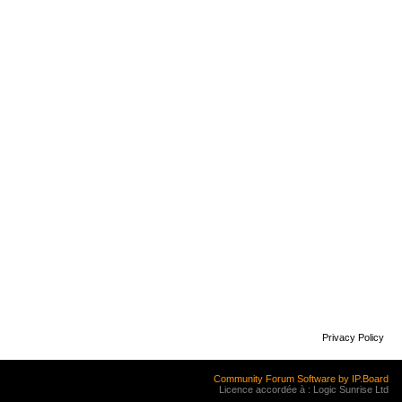
Privacy Policy
Community Forum Software by IP.Board
Licence accordée à : Logic Sunrise Ltd