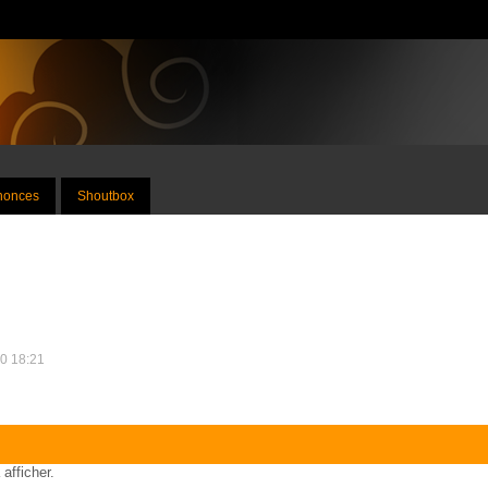
nnonces
Shoutbox
10 18:21
 afficher.