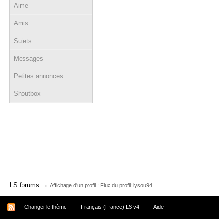
Aime
Amis
Sujets
Messages
Petites annonces
Shoutbox
→
LS forums
Affichage d'un profil : Flux du profil: lysou94
Changer le thème
Français (France) LS v4
Aide