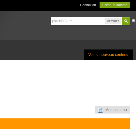
Connexion
Créer un compte
Membres
Voir le nouveau contenu
Mon contenu