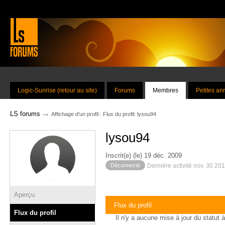
Logic-Sunrise (retour au site)
Forums
Membres
Petites a
→
LS forums
Affichage d'un profil : Flux du profil: lysou94
lysou94
Inscrit(e) (le) 19 déc. 2009
Déconnecté
Dernière activité nov. 30 20
Aperçu
Flux du profil
Flux du profil
Il n'y a aucune mise à jour du statut à