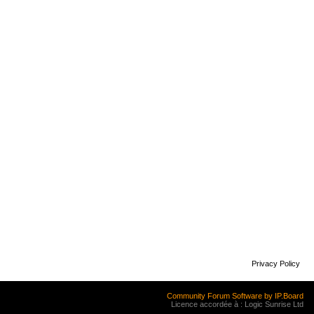
Privacy Policy
Community Forum Software by IP.Board
Licence accordée à : Logic Sunrise Ltd