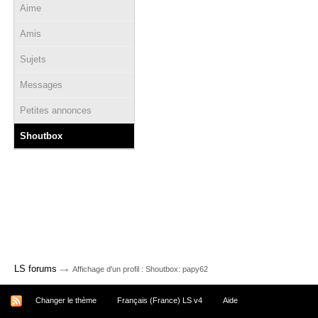
Aime
Amis
Sujets
Messages
Petites annonces
Shoutbox
→
LS forums
Affichage d'un profil : Shoutbox: papy62
Changer le thème
Français (France) LS v4
Aide