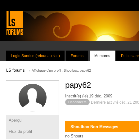
Logic-Sunrise (retour au site)
Forums
Membres
Petites a
→
LS forums
Affichage d'un profil : Shoutbox: papy62
papy62
Inscrit(e) (le) 19 déc. 2009
Déconnecté
Dernière activité déc. 21 20
Aperçu
Shoutbox Non Messages
Flux du profil
no Shouts