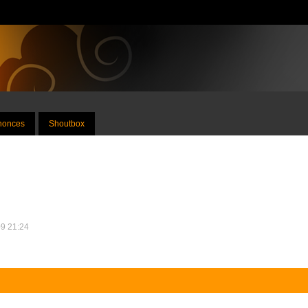
nnonces
Shoutbox
09 21:24