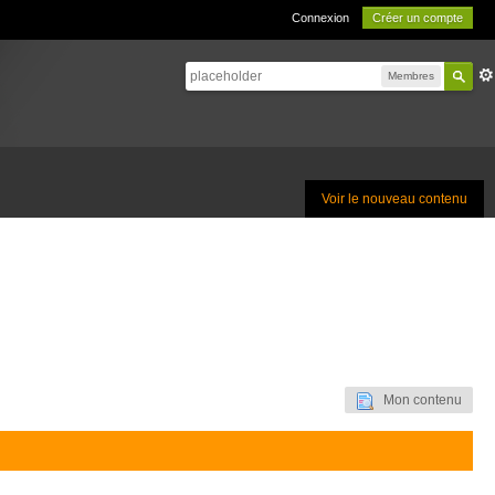
Connexion
Créer un compte
Membres
Voir le nouveau contenu
Mon contenu