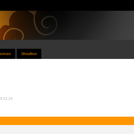
nnonces
Shoutbox
09 21:24