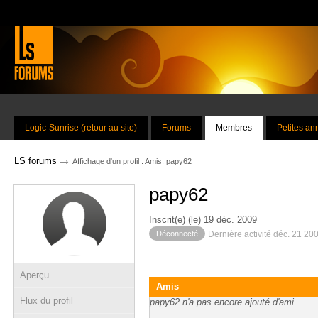
Logic-Sunrise (retour au site)
Forums
Membres
Petites a
→
LS forums
Affichage d'un profil : Amis: papy62
papy62
Inscrit(e) (le) 19 déc. 2009
Déconnecté
Dernière activité déc. 21 20
Aperçu
Amis
Flux du profil
papy62 n'a pas encore ajouté d'ami.