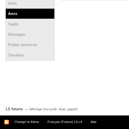
Aime
Amis
Sujets
Messages
Petites annonces
Shoutbox
→
LS forums
Affichage d'un profil : Amis: papy62
Changer le thème
Français (France) LS v4
Aide