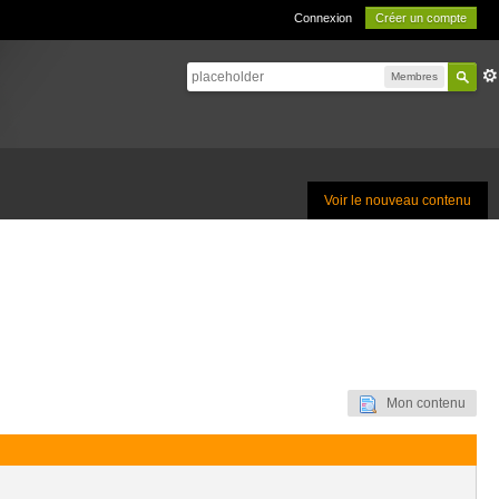
Connexion
Créer un compte
Membres
Voir le nouveau contenu
Mon contenu