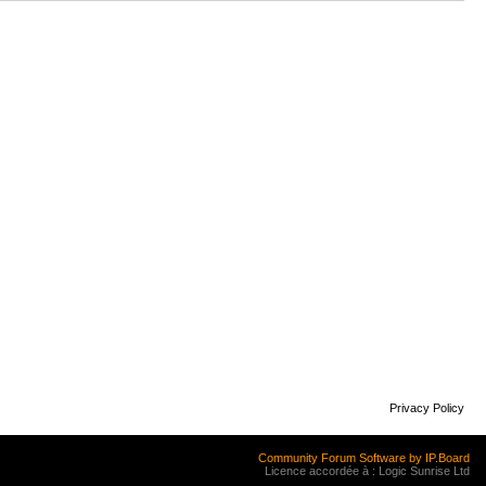
Privacy Policy
Community Forum Software by IP.Board
Licence accordée à : Logic Sunrise Ltd