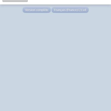
Version complète
Français (France) LS v4